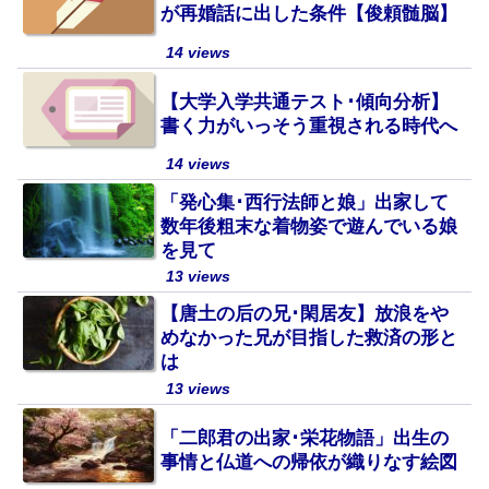
が再婚話に出した条件【俊頼髄脳】
14 views
【大学入学共通テスト･傾向分析】
書く力がいっそう重視される時代へ
14 views
「発心集･西行法師と娘」出家して
数年後粗末な着物姿で遊んでいる娘
を見て
13 views
【唐土の后の兄･閑居友】放浪をや
めなかった兄が目指した救済の形と
は
13 views
「二郎君の出家･栄花物語」出生の
事情と仏道への帰依が織りなす絵図