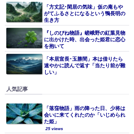
「方丈記･閑居の気味」仮の庵もや
がてふるさとになるという鴨長明の
生き方
『しのびね物語』嵯峨野の紅葉見物
に出かけた時、出会った姫君に恋心
を抱いて
「本居宣長･玉勝間」本は借りたら
速やかに読んで返す「当たり前が難
しい」
人気記事
「落窪物語」雨の降った日、少将は
会いに来てくれたのか「いじめられ
た姫」
25 views