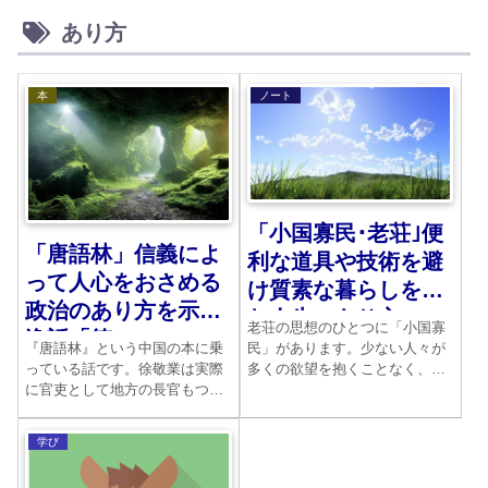
あり方
本
ノート
「小国寡民･老荘｣便
「唐語林」信義によ
利な道具や技術を避
って人心をおさめる
け質素な暮らしを望
政治のあり方を示す
む人生のあり方
老荘の思想のひとつに「小国寡
逸話「徳」
民」があります。少ない人々が
『唐語林』という中国の本に乗
多くの欲望を抱くことなく、質
っている話です。徐敬業は実際
素に暮らす様子を示したもので
に官吏として地方の長官もつと
す。現代においては不可能なの
めました。その治世の基本は、
でしょうか。もう一度考えてみ
徳によるものです。役人の非情
学び
ました。
な取り立てなどの実態もよく知
っていました。そのため、彼は