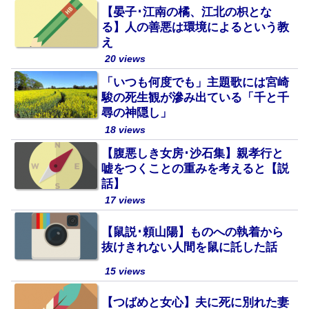
【晏子･江南の橘、江北の枳とな
る】人の善悪は環境によるという教
え
20 views
「いつも何度でも」主題歌には宮崎
駿の死生観が滲み出ている「千と千
尋の神隠し」
18 views
【腹悪しき女房･沙石集】親孝行と
嘘をつくことの重みを考えると【説
話】
17 views
【鼠説･頼山陽】ものへの執着から
抜けきれない人間を鼠に託した話
15 views
【つばめと女心】夫に死に別れた妻