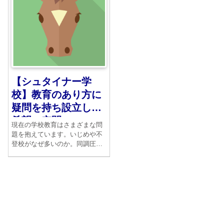
徳のない政治は人を幸福にはし
ないと信じていたのです。
【シュタイナー学
校】教育のあり方に
疑問を持ち設立した
希望の空間
現在の学校教育はさまざまな問
題を抱えています。いじめや不
登校がなぜ多いのか。同調圧力
の強い社会が持っている息苦し
さもあるのでしょう。そうした
ことへのアンチテーゼとしてシ
ュタイナー教育がよく取り上げ
られます。実際どのようなもの
なのでしょうか。