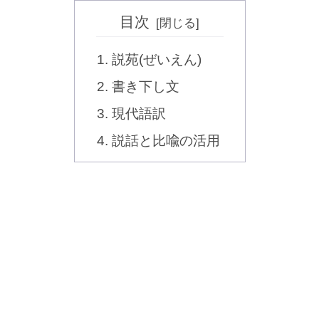
目次
説苑(ぜいえん)
書き下し文
現代語訳
説話と比喩の活用