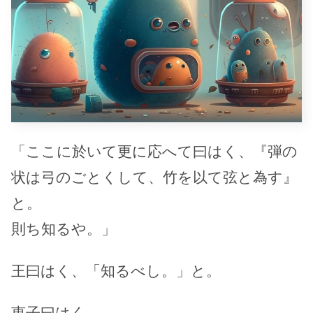
「ここに於いて更に応へて曰はく、『弾の
状は弓のごとくして、竹を以て弦と為す』
と。
則ち知るや。」
王曰はく、「知るべし。」と。
恵子曰はく、