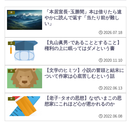
「本居宣長･玉勝間」本は借りたら速
本
やかに読んで返す「当たり前が難し
い」
2026.07.18
【丸山眞男･であることとすること】
本
権利の上に眠ってはダメという書
2020.11.10
【文学のヒミツ】小説の冒頭と結末に
本
ついて作家は心底苦しむという話
2022.06.13
【老子･タオの思想】なぜいまこの思
本
想家にこれほど心が惹かれるのか
2022.06.08