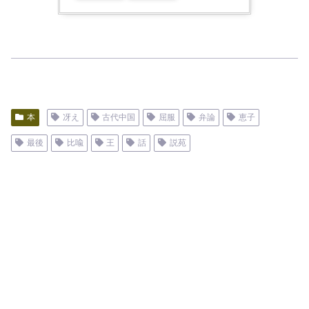
本
冴え
古代中国
屈服
弁論
恵子
最後
比喩
王
話
説苑