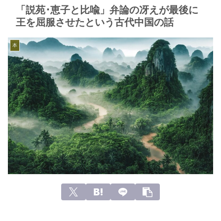
「説苑･恵子と比喩」弁論の冴えが最後に
王を屈服させたという古代中国の話
本