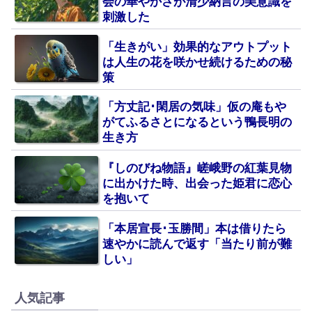
会の華やかさが清少納言の美意識を
刺激した
「生きがい」効果的なアウトプット
は人生の花を咲かせ続けるための秘
策
「方丈記･閑居の気味」仮の庵もや
がてふるさとになるという鴨長明の
生き方
『しのびね物語』嵯峨野の紅葉見物
に出かけた時、出会った姫君に恋心
を抱いて
「本居宣長･玉勝間」本は借りたら
速やかに読んで返す「当たり前が難
しい」
人気記事