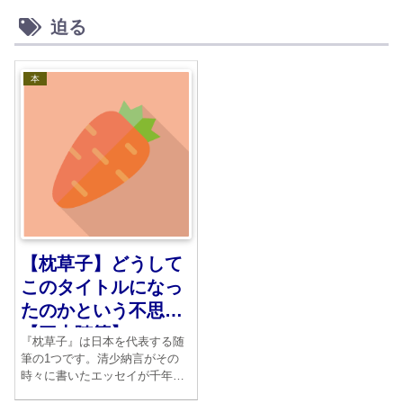
迫る
本
【枕草子】どうして
このタイトルになっ
たのかという不思議
【三大随筆】
『枕草子』は日本を代表する随
筆の1つです。清少納言がその
時々に書いたエッセイが千年後
の今読んでも、ちっとも古びて