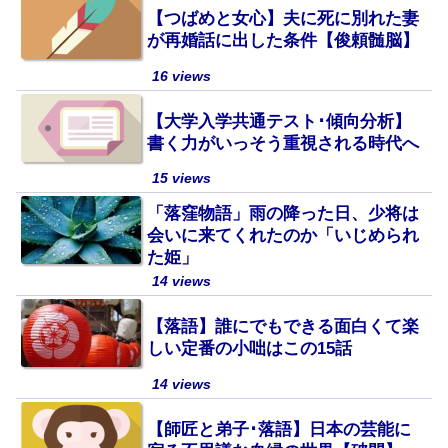
【つばめと女心】夫に死に別れた妻
が再婚話に出した条件【俊頼髄脳】
16 views
【大学入学共通テスト･傾向分析】
書く力がいっそう重視される時代へ
15 views
「落窪物語」雨の降った日、少将は
会いに来てくれたのか「いじめられ
た姫」
14 views
【落語】誰にでもできる面白くて楽
しい定番の小咄はこの15話
14 views
【師匠と弟子･落語】日本の芸能に