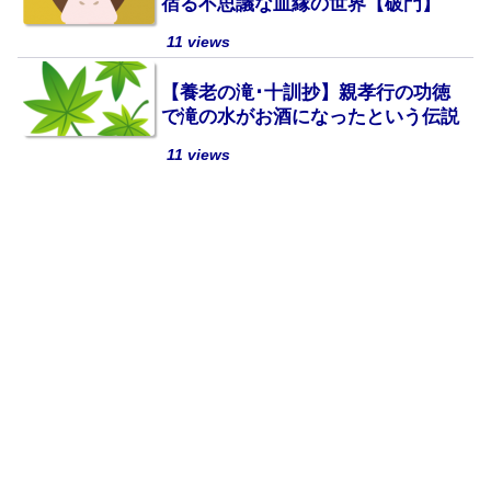
宿る不思議な血縁の世界【破門】
11 views
【養老の滝･十訓抄】親孝行の功徳
で滝の水がお酒になったという伝説
11 views