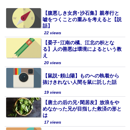
【腹悪しき女房･沙石集】親孝行と
嘘をつくことの重みを考えると【説
話】
22 views
【晏子･江南の橘、江北の枳とな
る】人の善悪は環境によるという教
え
20 views
【鼠説･頼山陽】ものへの執着から
抜けきれない人間を鼠に託した話
19 views
【唐土の后の兄･閑居友】放浪をや
めなかった兄が目指した救済の形と
は
17 views