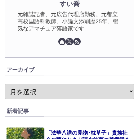
すい喬
元雑誌記者、元広告代理店勤務、元都立
高校国語科教師。小論文添削歴25年。暢
気なアマチュア落語家です。
アーカイブ
新着記事
「法華八講の見物･枕草子」貴族社