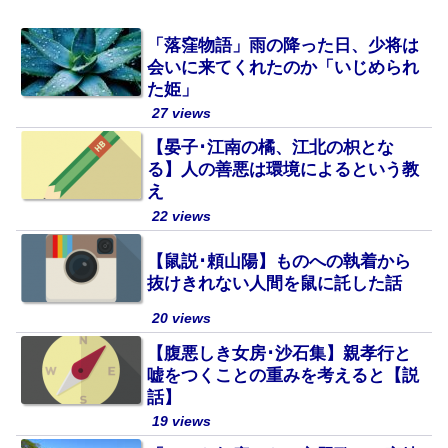
「落窪物語」雨の降った日、少将は
会いに来てくれたのか「いじめられ
た姫」
27 views
【晏子･江南の橘、江北の枳とな
る】人の善悪は環境によるという教
え
22 views
【鼠説･頼山陽】ものへの執着から
抜けきれない人間を鼠に託した話
20 views
【腹悪しき女房･沙石集】親孝行と
嘘をつくことの重みを考えると【説
話】
19 views