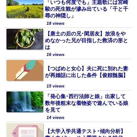
「いつも何度でも」主題歌には宮崎
駿の死生観が滲み出ている「千と千
尋の神隠し」
18 views
【唐土の后の兄･閑居友】放浪をや
めなかった兄が目指した救済の形と
は
16 views
【つばめと女心】夫に死に別れた妻
が再婚話に出した条件【俊頼髄脳】
15 views
「発心集･西行法師と娘」出家して
数年後粗末な着物姿で遊んでいる娘
を見て
14 views
【大学入学共通テスト･傾向分析】