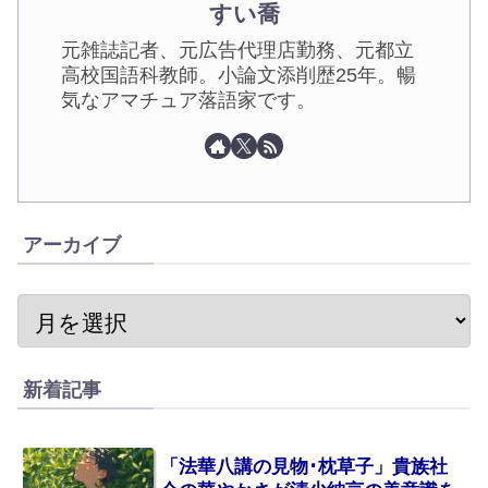
すい喬
元雑誌記者、元広告代理店勤務、元都立
高校国語科教師。小論文添削歴25年。暢
気なアマチュア落語家です。
アーカイブ
新着記事
「法華八講の見物･枕草子」貴族社