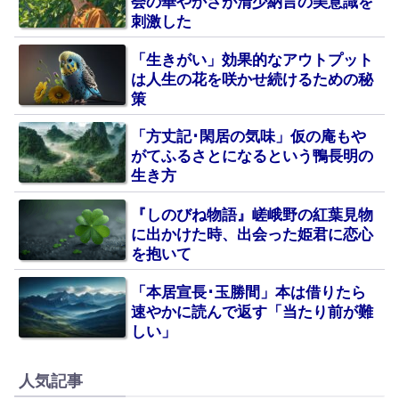
会の華やかさが清少納言の美意識を
刺激した
「生きがい」効果的なアウトプット
は人生の花を咲かせ続けるための秘
策
「方丈記･閑居の気味」仮の庵もや
がてふるさとになるという鴨長明の
生き方
『しのびね物語』嵯峨野の紅葉見物
に出かけた時、出会った姫君に恋心
を抱いて
「本居宣長･玉勝間」本は借りたら
速やかに読んで返す「当たり前が難
しい」
人気記事