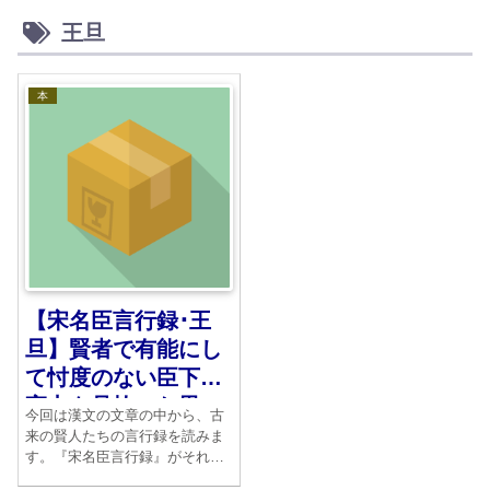
王旦
本
【宋名臣言行録･王
旦】賢者で有能にし
て忖度のない臣下の
実力を見抜いた男
今回は漢文の文章の中から、古
来の賢人たちの言行録を読みま
す。『宋名臣言行録』がそれで
す。皇帝の周囲には多くのすぐ