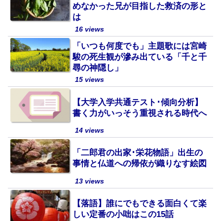
めなかった兄が目指した救済の形と
は
16 views
「いつも何度でも」主題歌には宮崎
駿の死生観が滲み出ている「千と千
尋の神隠し」
15 views
【大学入学共通テスト･傾向分析】
書く力がいっそう重視される時代へ
14 views
「二郎君の出家･栄花物語」出生の
事情と仏道への帰依が織りなす絵図
13 views
【落語】誰にでもできる面白くて楽
しい定番の小咄はこの15話