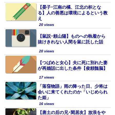
【晏子･江南の橘、江北の枳とな
る】人の善悪は環境によるという教
え
20 views
【鼠説･頼山陽】ものへの執着から
抜けきれない人間を鼠に託した話
20 views
【つばめと女心】夫に死に別れた妻
が再婚話に出した条件【俊頼髄脳】
17 views
「落窪物語」雨の降った日、少将は
会いに来てくれたのか「いじめられ
た姫」
16 views
【唐土の后の兄･閑居友】放浪をや