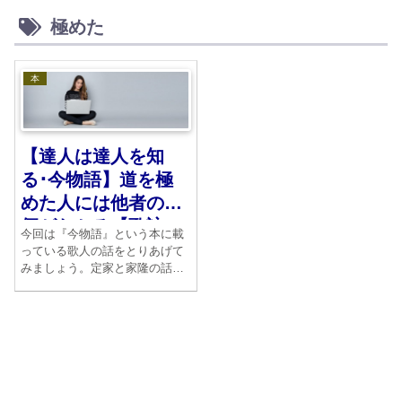
極めた
本
【達人は達人を知
る･今物語】道を極
めた人には他者の真
価がわかる【歌詠
今回は『今物語』という本に載
み】
っている歌人の話をとりあげて
みましょう。定家と家隆の話で
す。二人とも当時としては最高
峰の歌人でした。各自、誰の歌
が好きかという話をしていく
と、互いがそれぞれの歌をあげ
たのです。