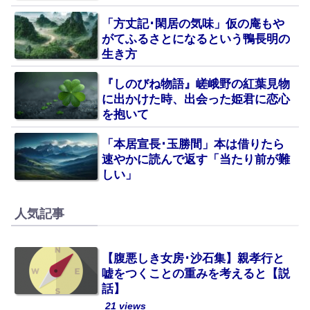
「方丈記･閑居の気味」仮の庵もや
がてふるさとになるという鴨長明の
生き方
『しのびね物語』嵯峨野の紅葉見物
に出かけた時、出会った姫君に恋心
を抱いて
「本居宣長･玉勝間」本は借りたら
速やかに読んで返す「当たり前が難
しい」
人気記事
【腹悪しき女房･沙石集】親孝行と
嘘をつくことの重みを考えると【説
話】
21 views