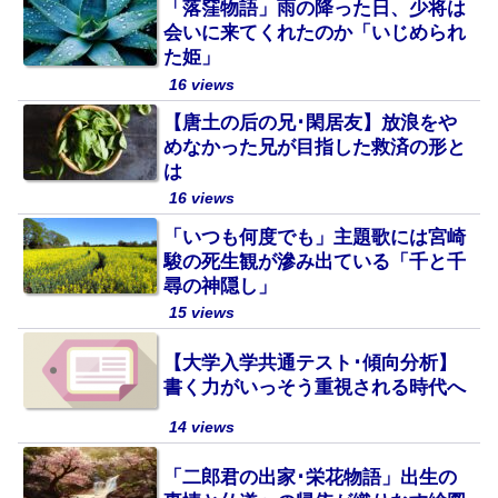
「落窪物語」雨の降った日、少将は
会いに来てくれたのか「いじめられ
た姫」
16 views
【唐土の后の兄･閑居友】放浪をや
めなかった兄が目指した救済の形と
は
16 views
「いつも何度でも」主題歌には宮崎
駿の死生観が滲み出ている「千と千
尋の神隠し」
15 views
【大学入学共通テスト･傾向分析】
書く力がいっそう重視される時代へ
14 views
「二郎君の出家･栄花物語」出生の