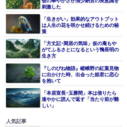
会の華やかさが清少納言の美意識を
刺激した
「生きがい」効果的なアウトプット
は人生の花を咲かせ続けるための秘
策
「方丈記･閑居の気味」仮の庵もや
がてふるさとになるという鴨長明の
生き方
『しのびね物語』嵯峨野の紅葉見物
に出かけた時、出会った姫君に恋心
を抱いて
「本居宣長･玉勝間」本は借りたら
速やかに読んで返す「当たり前が難
しい」
人気記事