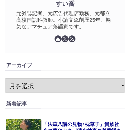
すい喬
元雑誌記者、元広告代理店勤務、元都立
高校国語科教師。小論文添削歴25年。暢
気なアマチュア落語家です。
アーカイブ
新着記事
「法華八講の見物･枕草子」貴族社