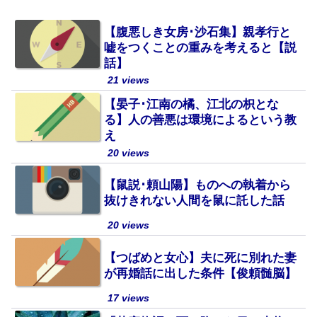
【腹悪しき女房･沙石集】親孝行と
嘘をつくことの重みを考えると【説
話】
21 views
【晏子･江南の橘、江北の枳とな
る】人の善悪は環境によるという教
え
20 views
【鼠説･頼山陽】ものへの執着から
抜けきれない人間を鼠に託した話
20 views
【つばめと女心】夫に死に別れた妻
が再婚話に出した条件【俊頼髄脳】
17 views