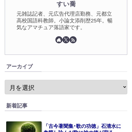
すい喬
元雑誌記者、元広告代理店勤務、元都立
高校国語科教師。小論文添削歴25年。暢
気なアマチュア落語家です。
アーカイブ
新着記事
「古今著聞集･歌の功徳」石清水に