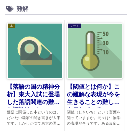
難解
本
ノート
【落語の国の精神分
【閾値とは何か】こ
析】東大入試に登場
の難解な表現が今を
した落語関連の難解
生きることの難しさ
な評論はコレ
を示している
落語に関係した本というのは、
閾値（しきいち）という言葉を
だいたい噺家の聞き書きが大半
知っていますか。元々は生物学
です。しかしかつて東大の国語
の表現だそうです。ある反応が
の入試問題に出た評論は、全く
起こる時のギリギリの値のこと