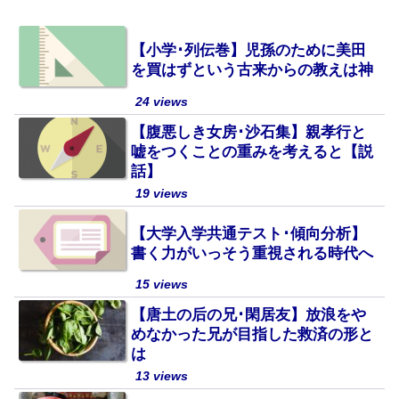
【小学･列伝巻】児孫のために美田
を買はずという古来からの教えは神
24 views
【腹悪しき女房･沙石集】親孝行と
嘘をつくことの重みを考えると【説
話】
19 views
【大学入学共通テスト･傾向分析】
書く力がいっそう重視される時代へ
15 views
【唐土の后の兄･閑居友】放浪をや
めなかった兄が目指した救済の形と
は
13 views