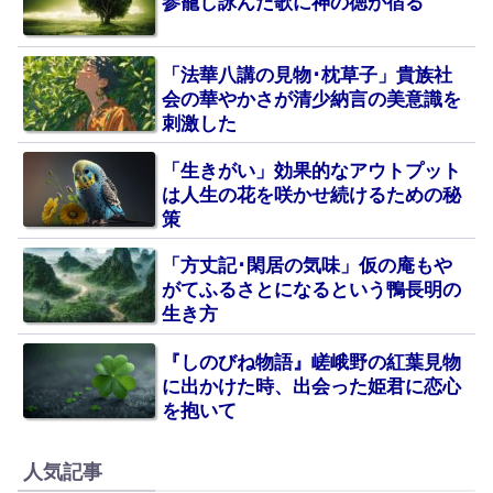
参籠し詠んだ歌に神の徳が宿る
「法華八講の見物･枕草子」貴族社
会の華やかさが清少納言の美意識を
刺激した
「生きがい」効果的なアウトプット
は人生の花を咲かせ続けるための秘
策
「方丈記･閑居の気味」仮の庵もや
がてふるさとになるという鴨長明の
生き方
『しのびね物語』嵯峨野の紅葉見物
に出かけた時、出会った姫君に恋心
を抱いて
人気記事