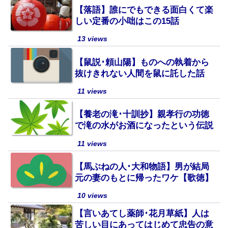
【落語】誰にでもできる面白くて楽
しい定番の小咄はこの15話
13 views
【鼠説･頼山陽】ものへの執着から
抜けきれない人間を鼠に託した話
11 views
【養老の滝･十訓抄】親孝行の功徳
で滝の水がお酒になったという伝説
11 views
【馬ぶねの人･大和物語】男が結局
元の妻のもとに帰ったワケ【歌徳】
10 views
【言いあてし薬師･花月草紙】人は
苦しい目にあってはじめて忠告の意