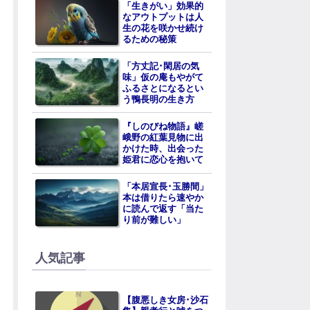
「生きがい」効果的
なアウトプットは人
生の花を咲かせ続け
るための秘策
「方丈記･閑居の気
味」仮の庵もやがて
ふるさとになるとい
う鴨長明の生き方
『しのびね物語』嵯
峨野の紅葉見物に出
かけた時、出会った
姫君に恋心を抱いて
「本居宣長･玉勝間」
本は借りたら速やか
に読んで返す「当た
り前が難しい」
人気記事
【腹悪しき女房･沙石