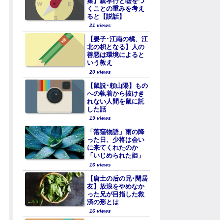
集】親孝行と嘘をつ
くことの重みを考え
ると【説話】
21 views
【晏子･江南の橘、江
北の枳となる】人の
善悪は環境によると
いう教え
20 views
【鼠説･頼山陽】もの
への執着から抜けき
れない人間を鼠に託
した話
19 views
「落窪物語」雨の降
った日、少将は会い
に来てくれたのか
「いじめられた姫」
16 views
【唐土の后の兄･閑居
友】放浪をやめなか
った兄が目指した救
済の形とは
16 views