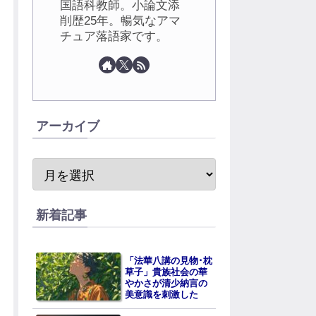
国語科教師。小論文添
削歴25年。暢気なアマ
チュア落語家です。
アーカイブ
新着記事
「法華八講の見物･枕
草子」貴族社会の華
やかさが清少納言の
美意識を刺激した