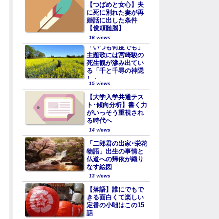
【つばめと女心】夫
に死に別れた妻が再
婚話に出した条件
【俊頼髄脳】
16 views
「いつも何度でも」
主題歌には宮崎駿の
死生観が滲み出てい
る「千と千尋の神隠
し」
15 views
【大学入学共通テス
ト･傾向分析】書く力
がいっそう重視され
る時代へ
14 views
「二郎君の出家･栄花
物語」出生の事情と
仏道への帰依が織り
なす絵図
13 views
【落語】誰にでもで
きる面白くて楽しい
定番の小咄はこの15
話