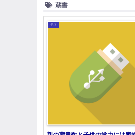
蔵書
学び
親の蔵書数と子供の学力には密