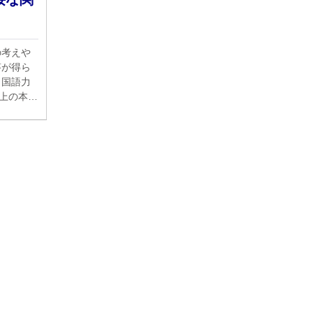
の考えや
答が得ら
と国語力
以上の本が