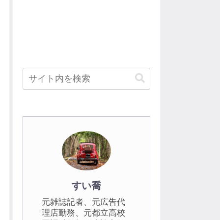
すい喬
元雑誌記者、元広告代
理店勤務、元都立高校