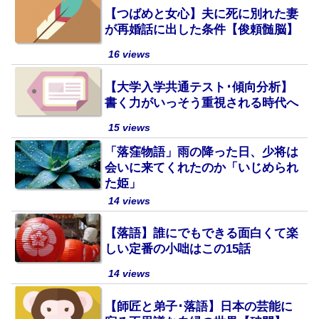
【つばめと女心】夫に死に別れた妻
が再婚話に出した条件【俊頼髄脳】
16 views
【大学入学共通テスト･傾向分析】
書く力がいっそう重視される時代へ
15 views
「落窪物語」雨の降った日、少将は
会いに来てくれたのか「いじめられ
た姫」
14 views
【落語】誰にでもできる面白くて楽
しい定番の小咄はこの15話
14 views
【師匠と弟子･落語】日本の芸能に