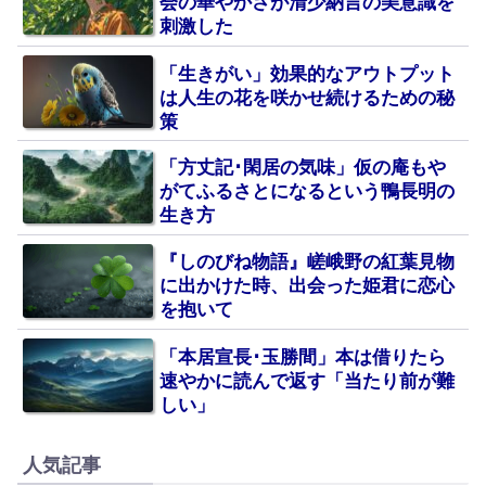
会の華やかさが清少納言の美意識を
刺激した
「生きがい」効果的なアウトプット
は人生の花を咲かせ続けるための秘
策
「方丈記･閑居の気味」仮の庵もや
がてふるさとになるという鴨長明の
生き方
『しのびね物語』嵯峨野の紅葉見物
に出かけた時、出会った姫君に恋心
を抱いて
「本居宣長･玉勝間」本は借りたら
速やかに読んで返す「当たり前が難
しい」
人気記事