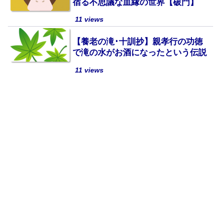
宿る不思議な血縁の世界【破門】
11 views
【養老の滝･十訓抄】親孝行の功徳
で滝の水がお酒になったという伝説
11 views