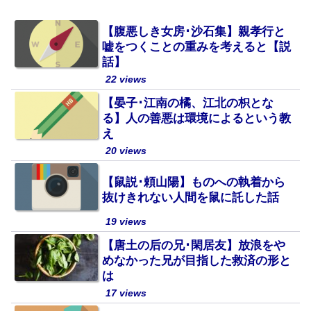
【腹悪しき女房･沙石集】親孝行と
嘘をつくことの重みを考えると【説
話】
22 views
【晏子･江南の橘、江北の枳とな
る】人の善悪は環境によるという教
え
20 views
【鼠説･頼山陽】ものへの執着から
抜けきれない人間を鼠に託した話
19 views
【唐土の后の兄･閑居友】放浪をや
めなかった兄が目指した救済の形と
は
17 views