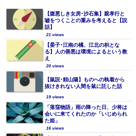
【腹悪しき女房･沙石集】親孝行と
嘘をつくことの重みを考えると【説
話】
21 views
【晏子･江南の橘、江北の枳とな
る】人の善悪は環境によるという教
え
20 views
【鼠説･頼山陽】ものへの執着から
抜けきれない人間を鼠に託した話
19 views
「落窪物語」雨の降った日、少将は
会いに来てくれたのか「いじめられ
た姫」
16 views