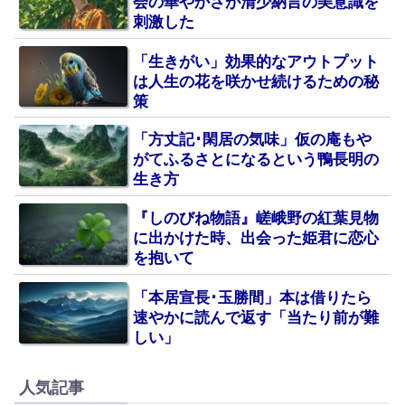
会の華やかさが清少納言の美意識を
刺激した
「生きがい」効果的なアウトプット
は人生の花を咲かせ続けるための秘
策
「方丈記･閑居の気味」仮の庵もや
がてふるさとになるという鴨長明の
生き方
『しのびね物語』嵯峨野の紅葉見物
に出かけた時、出会った姫君に恋心
を抱いて
「本居宣長･玉勝間」本は借りたら
速やかに読んで返す「当たり前が難
しい」
人気記事