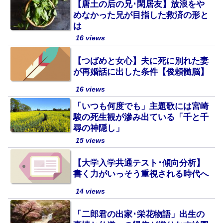
【唐土の后の兄･閑居友】放浪をや
めなかった兄が目指した救済の形と
は
16 views
【つばめと女心】夫に死に別れた妻
が再婚話に出した条件【俊頼髄脳】
16 views
「いつも何度でも」主題歌には宮崎
駿の死生観が滲み出ている「千と千
尋の神隠し」
15 views
【大学入学共通テスト･傾向分析】
書く力がいっそう重視される時代へ
14 views
「二郎君の出家･栄花物語」出生の