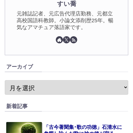
すい喬
元雑誌記者、元広告代理店勤務、元都立
高校国語科教師。小論文添削歴25年。暢
気なアマチュア落語家です。
アーカイブ
新着記事
「古今著聞集･歌の功徳」石清水に