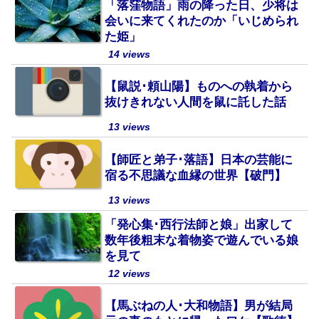
「落窪物語」雨の降った日、少将は
会いに来てくれたのか「いじめられ
た姫」
14 views
【鼠説･頼山陽】ものへの執着から
抜けきれない人間を鼠に託した話
13 views
【師匠と弟子･落語】日本の芸能に
宿る不思議な血縁の世界【破門】
13 views
「発心集･西行法師と娘」出家して
数年後粗末な着物姿で遊んでいる娘
を見て
12 views
【馬ぶねの人･大和物語】男が結局