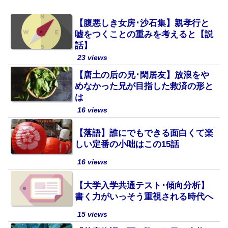
【腹悪しき女房･沙石集】親孝行と
嘘をつくことの重みを考えると【説
話】
23 views
【唐土の后の兄･閑居友】放浪をや
めなかった兄が目指した救済の形と
は
16 views
【落語】誰にでもできる面白くて楽
しい定番の小咄はこの15話
16 views
【大学入学共通テスト･傾向分析】
書く力がいっそう重視される時代へ
15 views