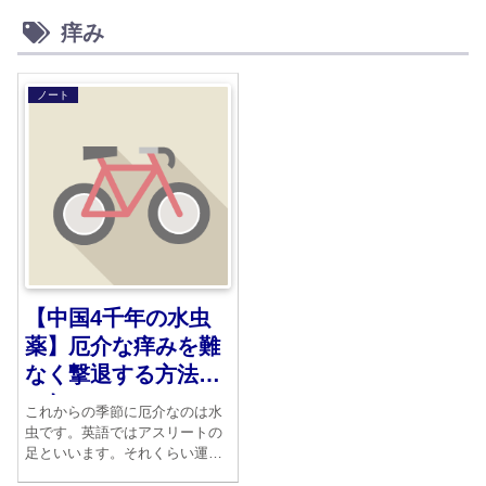
痒み
ノート
【中国4千年の水虫
薬】厄介な痒みを難
なく撃退する方法は
これ
これからの季節に厄介なのは水
虫です。英語ではアスリートの
足といいます。それくらい運動
選手も汗をかいて白癬菌に襲わ