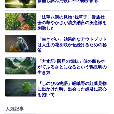
参籠し詠んだ歌に神の徳が宿る
「法華八講の見物･枕草子」貴族社
会の華やかさが清少納言の美意識を
刺激した
「生きがい」効果的なアウトプット
は人生の花を咲かせ続けるための秘
策
「方丈記･閑居の気味」仮の庵もや
がてふるさとになるという鴨長明の
生き方
『しのびね物語』嵯峨野の紅葉見物
に出かけた時、出会った姫君に恋心
を抱いて
人気記事