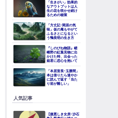
「生きがい」効果的
なアウトプットは人
生の花を咲かせ続け
るための秘策
「方丈記･閑居の気
味」仮の庵もやがて
ふるさとになるとい
う鴨長明の生き方
『しのびね物語』嵯
峨野の紅葉見物に出
かけた時、出会った
姫君に恋心を抱いて
「本居宣長･玉勝間」
本は借りたら速やか
に読んで返す「当た
り前が難しい」
人気記事
【腹悪しき女房･沙石