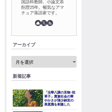
国語科教師。小論文添
削歴25年。暢気なアマ
チュア落語家です。
アーカイブ
新着記事
「法華八講の見物･枕
草子」貴族社会の華
やかさが清少納言の
美意識を刺激した