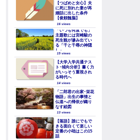
【つばめと女心】夫
に死に別れた妻が再
婚話に出した条件
【俊頼髄脳】
16 views
「いつも何度でも」
主題歌には宮崎駿の
死生観が滲み出てい
る「千と千尋の神隠
し」
15 views
【大学入学共通テス
ト･傾向分析】書く力
がいっそう重視され
る時代へ
14 views
「二郎君の出家･栄花
物語」出生の事情と
仏道への帰依が織り
なす絵図
13 views
【落語】誰にでもで
きる面白くて楽しい
定番の小咄はこの15
話