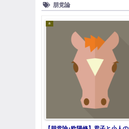
朋党論
本
【朋党論･欧陽修】君子と小人の