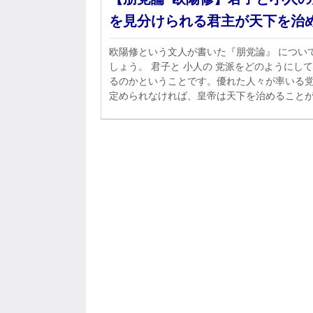
を見分けられる君主が天下を治
欧陽修という文人が書いた『朋党論』 につい
しょう。 君子と 小人の 党派をどのようにして 見分け
るのかということです。優れた人々が率いる
定められなければ、皇帝は天下を治めること
せん。しかしその難しさはどれほどか。