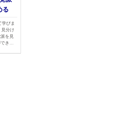
める
て学びま
党派を見
ができま