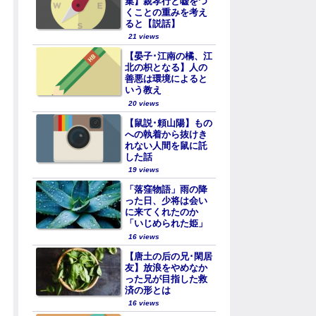
集】親孝行と嘘をつ
くことの重みを考え
ると【説話】
21 views
【晏子･江南の橘、江
北の枳となる】人の
善悪は環境によると
いう教え
20 views
【鼠説･頼山陽】もの
への執着から抜けき
れない人間を鼠に託
した話
19 views
「落窪物語」雨の降
った日、少将は会い
に来てくれたのか
「いじめられた姫」
16 views
【唐土の后の兄･閑居
友】放浪をやめなか
った兄が目指した救
済の形とは
16 views