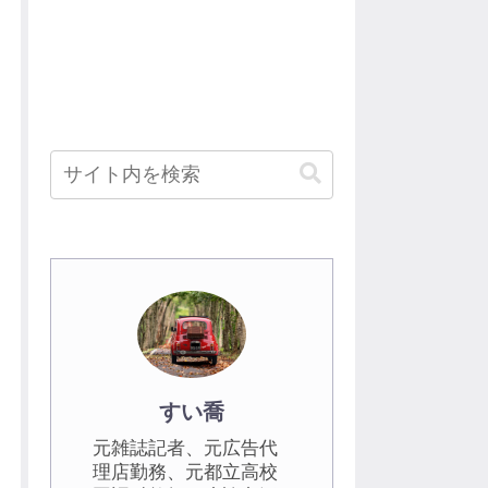
すい喬
元雑誌記者、元広告代
理店勤務、元都立高校