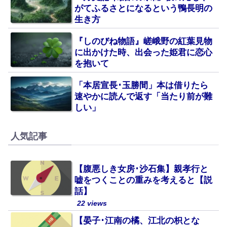
がてふるさとになるという鴨長明の
生き方
『しのびね物語』嵯峨野の紅葉見物
に出かけた時、出会った姫君に恋心
を抱いて
「本居宣長･玉勝間」本は借りたら
速やかに読んで返す「当たり前が難
しい」
人気記事
【腹悪しき女房･沙石集】親孝行と
嘘をつくことの重みを考えると【説
話】
22 views
【晏子･江南の橘、江北の枳とな