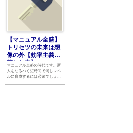
【マニュアル全盛】
トリセツの未来は想
像の外【効率主義の
落とし穴】
マニュアル全盛の時代です。新
人をなるべく短時間で同じレベ
ルに育成するには必須でしょ
う。しかし自分で考えようとし
ない人間を大量に発生させる要
因にもなり得ます。その恐ろし
さを十分に知らないと、マニュ
アル人間の大量発生は恐怖にか
わってしまうのです。