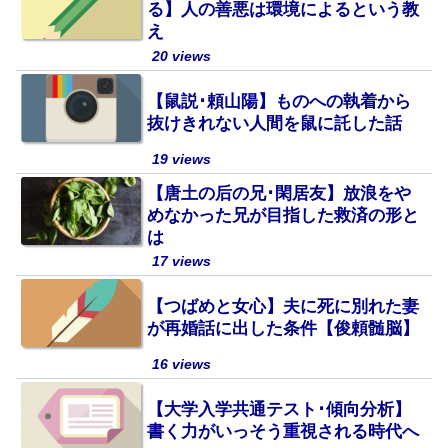
る】人の善悪は環境によるという教
え
20 views
【鼠説･頼山陽】ものへの執着から
抜けきれない人間を鼠に託した話
19 views
【唐土の后の兄･閑居友】放浪をや
めなかった兄が目指した救済の形と
は
17 views
【つばめと女心】夫に死に別れた妻
が再婚話に出した条件【俊頼髄脳】
16 views
【大学入学共通テスト･傾向分析】
書く力がいっそう重視される時代へ