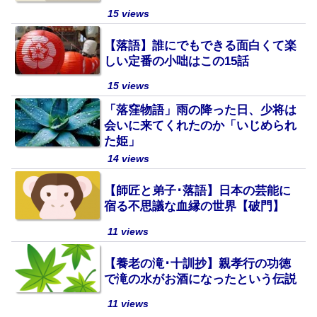
15 views
【落語】誰にでもできる面白くて楽
しい定番の小咄はこの15話
15 views
「落窪物語」雨の降った日、少将は
会いに来てくれたのか「いじめられ
た姫」
14 views
【師匠と弟子･落語】日本の芸能に
宿る不思議な血縁の世界【破門】
11 views
【養老の滝･十訓抄】親孝行の功徳
で滝の水がお酒になったという伝説
11 views