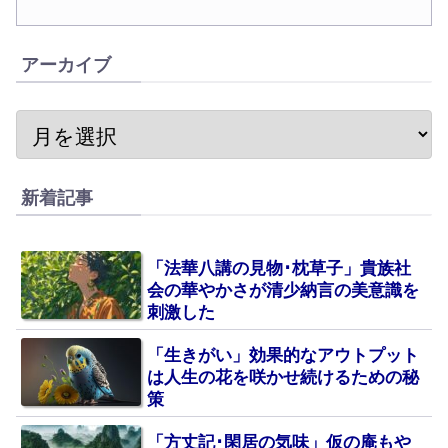
アーカイブ
新着記事
「法華八講の見物･枕草子」貴族社
会の華やかさが清少納言の美意識を
刺激した
「生きがい」効果的なアウトプット
は人生の花を咲かせ続けるための秘
策
「方丈記･閑居の気味」仮の庵もや