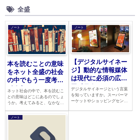
全盛
ノート
ノート
【デジタルサイネー
本を読むことの意味
ジ】動的な情報媒体
をネット全盛の社会
は現代に必須の広告
の中でもう一度考え
アイテム
てみた
デジタルサイネージという言葉
ネット社会の中で、本を読むこ
を知っていますか。スーパーマ
との意味はどこにあるのでしょ
ーケットやショッピングセンタ
うか。考えてみると、なかなか
ー、ドラッグストア、病院、ホ
に難しいテーマです。自分の知
テル、銀行、オフィスなどあら
らない世界への飛躍に満ちた想
ノート
ゆるところに設置されていま
像力の遊飛とでも考えることは
す。動画を主題とした広告宣伝
できませんか。
用の媒体です。その意味をさぐ
っていきましょう。