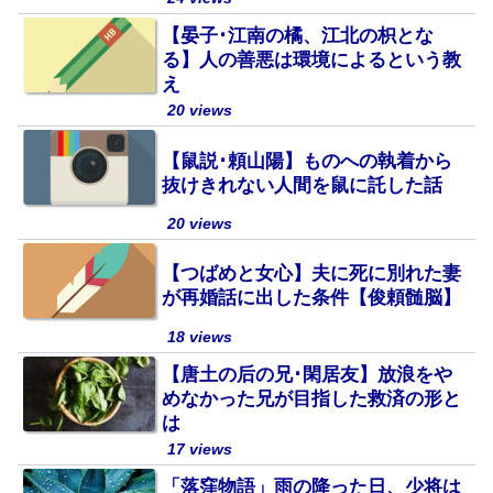
【晏子･江南の橘、江北の枳とな
る】人の善悪は環境によるという教
え
20 views
【鼠説･頼山陽】ものへの執着から
抜けきれない人間を鼠に託した話
20 views
【つばめと女心】夫に死に別れた妻
が再婚話に出した条件【俊頼髄脳】
18 views
【唐土の后の兄･閑居友】放浪をや
めなかった兄が目指した救済の形と
は
17 views
「落窪物語」雨の降った日、少将は