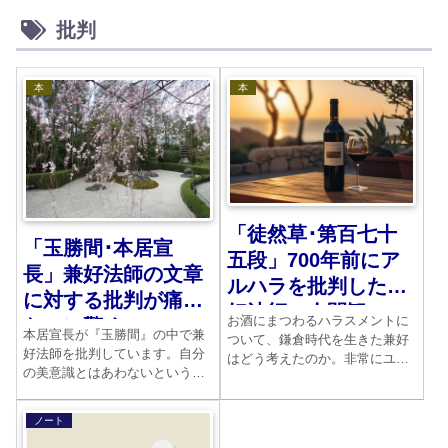
批判
本
本
「徒然草･第百七十
「玉勝間･本居宣
五段」700年前にア
長」兼好法師の文章
ルハラを批判した兼
に対する批判が痛烈
好法師の人間観
お酒にまつわるハラスメントに
なのに驚く
本居宣長が『玉勝間』の中で兼
ついて、鎌倉時代を生きた兼好
好法師を批判しています。自分
はどう考えたのか。非常にユニ
の美意識とはあわないというこ
ークな段です。
とを告白しているのです。いか
にも苦労をして、自分の国学を
ノート
完成しようとした学究の徒の風