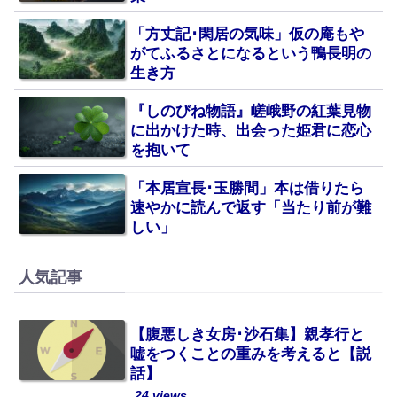
「方丈記･閑居の気味」仮の庵もや
がてふるさとになるという鴨長明の
生き方
『しのびね物語』嵯峨野の紅葉見物
に出かけた時、出会った姫君に恋心
を抱いて
「本居宣長･玉勝間」本は借りたら
速やかに読んで返す「当たり前が難
しい」
人気記事
【腹悪しき女房･沙石集】親孝行と
嘘をつくことの重みを考えると【説
話】
24 views