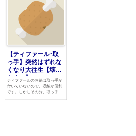
格が滲んでいます。
【ティファール･取
っ手】突然はずれな
くなり大往生【壊れ
やすい】
ティファールのお鍋は取っ手が
付いていないので、収納が便利
です。しかしその分、取っ手の
役割は重要なのです。ところが
突然の不調。ついたまんまでと
れなくなりました。いくらボタ
ンを押してもダメなのです。し
かたがないから分解してみまし
た。