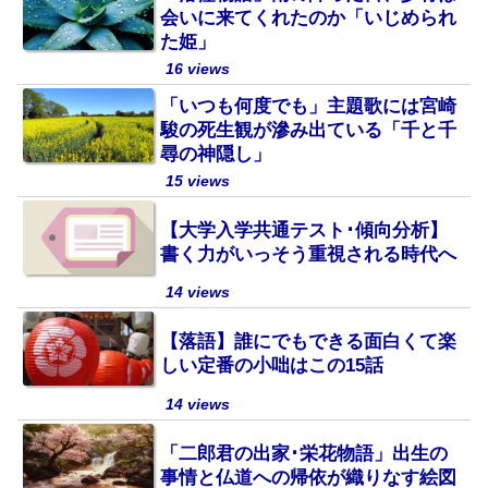
会いに来てくれたのか「いじめられ
た姫」
16 views
「いつも何度でも」主題歌には宮崎
駿の死生観が滲み出ている「千と千
尋の神隠し」
15 views
【大学入学共通テスト･傾向分析】
書く力がいっそう重視される時代へ
14 views
【落語】誰にでもできる面白くて楽
しい定番の小咄はこの15話
14 views
「二郎君の出家･栄花物語」出生の
事情と仏道への帰依が織りなす絵図