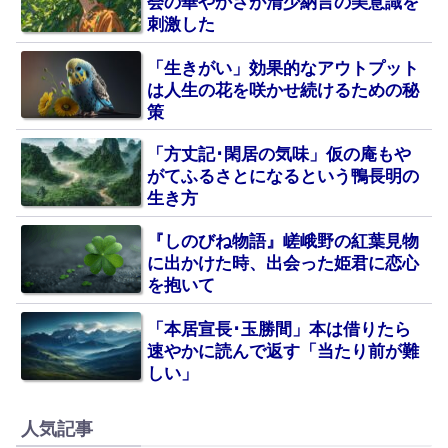
会の華やかさが清少納言の美意識を
刺激した
「生きがい」効果的なアウトプット
は人生の花を咲かせ続けるための秘
策
「方丈記･閑居の気味」仮の庵もや
がてふるさとになるという鴨長明の
生き方
『しのびね物語』嵯峨野の紅葉見物
に出かけた時、出会った姫君に恋心
を抱いて
「本居宣長･玉勝間」本は借りたら
速やかに読んで返す「当たり前が難
しい」
人気記事