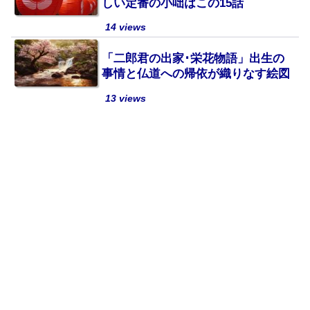
しい定番の小咄はこの15話
14 views
「二郎君の出家･栄花物語」出生の
事情と仏道への帰依が織りなす絵図
13 views