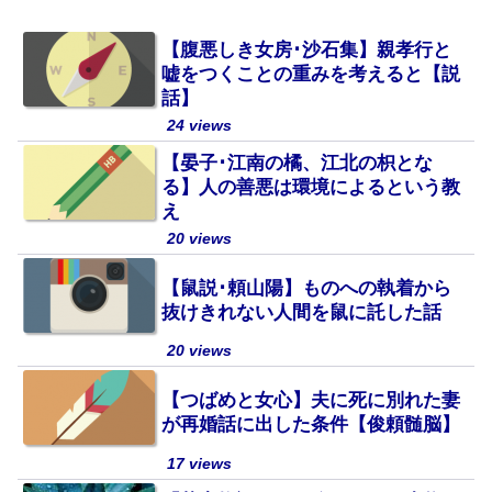
【腹悪しき女房･沙石集】親孝行と
嘘をつくことの重みを考えると【説
話】
24 views
【晏子･江南の橘、江北の枳とな
る】人の善悪は環境によるという教
え
20 views
【鼠説･頼山陽】ものへの執着から
抜けきれない人間を鼠に託した話
20 views
【つばめと女心】夫に死に別れた妻
が再婚話に出した条件【俊頼髄脳】
17 views