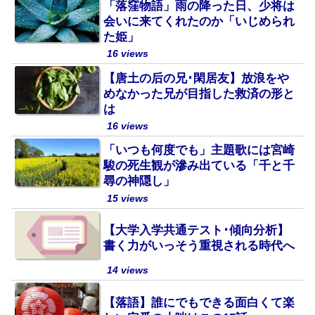
「落窪物語」雨の降った日、少将は
会いに来てくれたのか「いじめられ
た姫」
16 views
【唐土の后の兄･閑居友】放浪をや
めなかった兄が目指した救済の形と
は
16 views
「いつも何度でも」主題歌には宮崎
駿の死生観が滲み出ている「千と千
尋の神隠し」
15 views
【大学入学共通テスト･傾向分析】
書く力がいっそう重視される時代へ
14 views
【落語】誰にでもできる面白くて楽