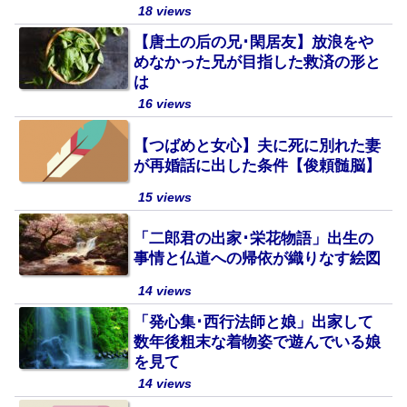
18 views
【唐土の后の兄･閑居友】放浪をや
めなかった兄が目指した救済の形と
は
16 views
【つばめと女心】夫に死に別れた妻
が再婚話に出した条件【俊頼髄脳】
15 views
「二郎君の出家･栄花物語」出生の
事情と仏道への帰依が織りなす絵図
14 views
「発心集･西行法師と娘」出家して
数年後粗末な着物姿で遊んでいる娘
を見て
14 views