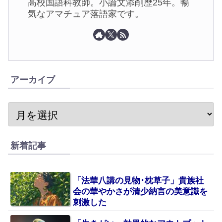
高校国語科教師。小論文添削歴25年。暢
気なアマチュア落語家です。
アーカイブ
新着記事
「法華八講の見物･枕草子」貴族社
会の華やかさが清少納言の美意識を
刺激した