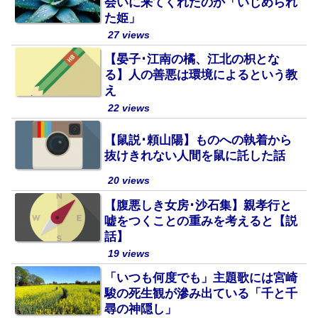
会いに来てくれたのか「いじめられ
た姫」
27 views
【晏子･江南の橘、江北の枳とな
る】人の善悪は環境によるという教
え
22 views
【鼠説･頼山陽】ものへの執着から
抜けきれない人間を鼠に託した話
20 views
【腹悪しき女房･沙石集】親孝行と
嘘をつくことの重みを考えると【説
話】
19 views
「いつも何度でも」主題歌には宮崎
駿の死生観が滲み出ている「千と千
尋の神隠し」