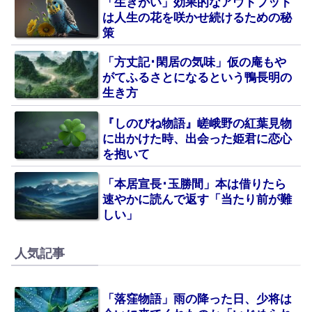
「生きがい」効果的なアウトプット
は人生の花を咲かせ続けるための秘
策
「方丈記･閑居の気味」仮の庵もや
がてふるさとになるという鴨長明の
生き方
『しのびね物語』嵯峨野の紅葉見物
に出かけた時、出会った姫君に恋心
を抱いて
「本居宣長･玉勝間」本は借りたら
速やかに読んで返す「当たり前が難
しい」
人気記事
「落窪物語」雨の降った日、少将は