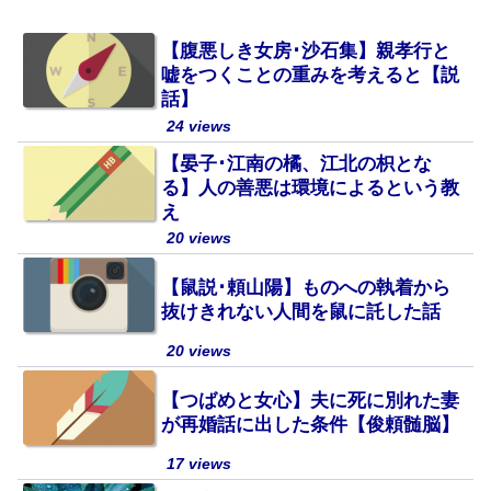
【腹悪しき女房･沙石集】親孝行と
嘘をつくことの重みを考えると【説
話】
24 views
【晏子･江南の橘、江北の枳とな
る】人の善悪は環境によるという教
え
20 views
【鼠説･頼山陽】ものへの執着から
抜けきれない人間を鼠に託した話
20 views
【つばめと女心】夫に死に別れた妻
が再婚話に出した条件【俊頼髄脳】
17 views