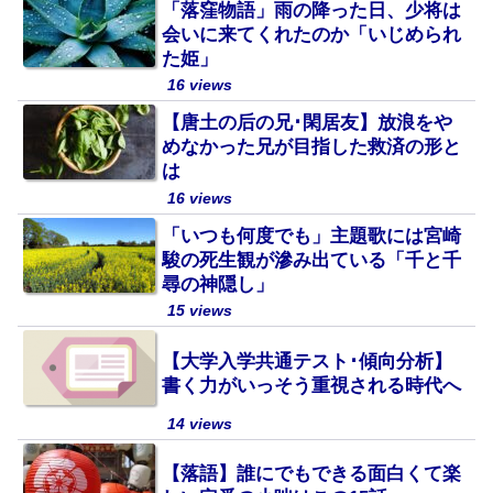
「落窪物語」雨の降った日、少将は
会いに来てくれたのか「いじめられ
た姫」
16 views
【唐土の后の兄･閑居友】放浪をや
めなかった兄が目指した救済の形と
は
16 views
「いつも何度でも」主題歌には宮崎
駿の死生観が滲み出ている「千と千
尋の神隠し」
15 views
【大学入学共通テスト･傾向分析】
書く力がいっそう重視される時代へ
14 views
【落語】誰にでもできる面白くて楽