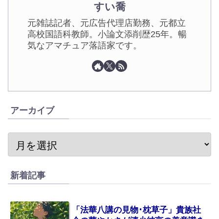
すい喬
元雑誌記者、元広告代理店勤務、元都立
高校国語科教師。小論文添削歴25年。暢
気なアマチュア落語家です。
アーカイブ
新着記事
「法華八講の見物･枕草子」貴族社