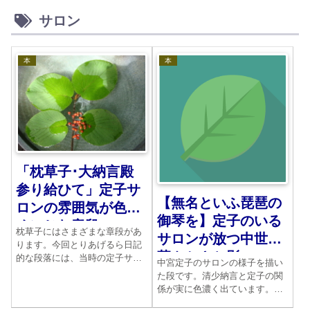
サロン
本
本
「枕草子･大納言殿
参り給ひて」定子サ
【無名といふ琵琶の
ロンの雰囲気が色濃
御琴を】定子のいる
くにじむ章段
枕草子にはさまざまな章段があ
サロンが放つ中世の
ります。今回とりあげるら日記
華やかさと影
的な段落には、当時の定子サロ
中宮定子のサロンの様子を描い
ンの様子が実によくわかりま
た段です。清少納言と定子の関
す。衰亡していく一族の悲しみ
係が実に色濃く出ています。な
がみてとれます。清少納言の観
んかして定子がすばらしい女性