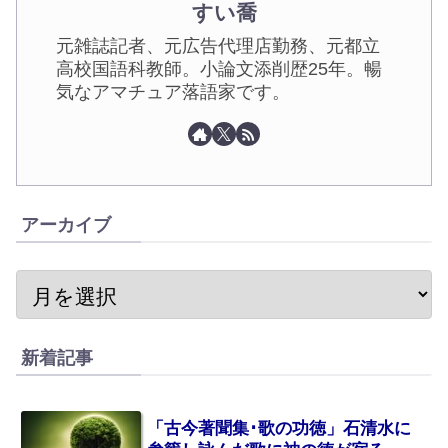
すい喬
元雑誌記者、元広告代理店勤務、元都立
高校国語科教師。小論文添削歴25年。暢
気なアマチュア落語家です。
アーカイブ
新着記事
「古今著聞集･歌の功徳」石清水に