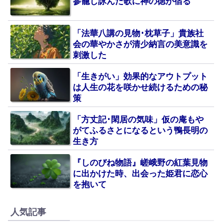
参籠し詠んだ歌に神の徳が宿る
「法華八講の見物･枕草子」貴族社
会の華やかさが清少納言の美意識を
刺激した
「生きがい」効果的なアウトプット
は人生の花を咲かせ続けるための秘
策
「方丈記･閑居の気味」仮の庵もや
がてふるさとになるという鴨長明の
生き方
『しのびね物語』嵯峨野の紅葉見物
に出かけた時、出会った姫君に恋心
を抱いて
人気記事