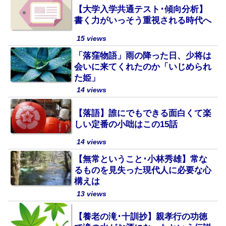
【大学入学共通テスト･傾向分析】
書く力がいっそう重視される時代へ
15 views
「落窪物語」雨の降った日、少将は
会いに来てくれたのか「いじめられ
た姫」
14 views
【落語】誰にでもできる面白くて楽
しい定番の小咄はこの15話
14 views
【無常ということ･小林秀雄】常な
るものを見失った現代人に必要な心
構えは
13 views
【養老の滝･十訓抄】親孝行の功徳