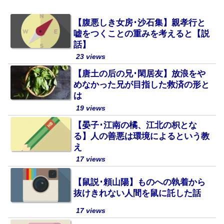
【腹悪しき女房･沙石集】親孝行と
嘘をつくことの重みを考えると【説
話】
23 views
【唐土の后の兄･閑居友】放浪をや
めなかった兄が目指した救済の形と
は
19 views
【晏子･江南の橘、江北の枳とな
る】人の善悪は環境によるという教
え
17 views
【鼠説･頼山陽】ものへの執着から
抜けきれない人間を鼠に託した話
17 views