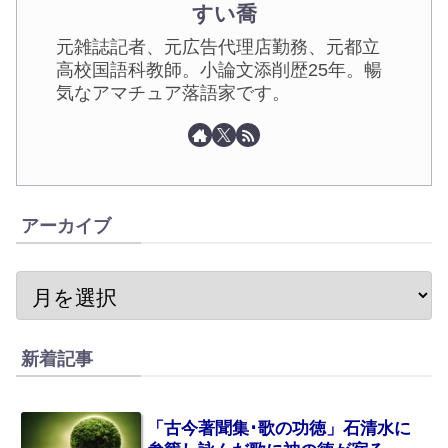
すい喬
元雑誌記者、元広告代理店勤務、元都立
高校国語科教師。小論文添削歴25年。暢
気なアマチュア落語家です。
アーカイブ
新着記事
「古今著聞集･歌の功徳」石清水に