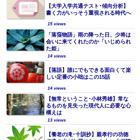
【大学入学共通テスト･傾向分析】
書く力がいっそう重視される時代へ
15 views
「落窪物語」雨の降った日、少将は
会いに来てくれたのか「いじめられ
た姫」
14 views
【落語】誰にでもできる面白くて楽
しい定番の小咄はこの15話
14 views
【無常ということ･小林秀雄】常な
るものを見失った現代人に必要な心
構えは
13 views
【養老の滝･十訓抄】親孝行の功徳