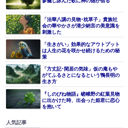
参籠し詠んだ歌に神の徳が宿る
「法華八講の見物･枕草子」貴族社
会の華やかさが清少納言の美意識を
刺激した
「生きがい」効果的なアウトプット
は人生の花を咲かせ続けるための秘
策
「方丈記･閑居の気味」仮の庵もや
がてふるさとになるという鴨長明の
生き方
『しのびね物語』嵯峨野の紅葉見物
に出かけた時、出会った姫君に恋心
を抱いて
人気記事