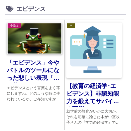
エビデンス
小論文
本
「エビデンス」今や
バトルのツールにな
った悲しい表現「説
き伏せる」
【教育の経済学･エ
エビデンスという言葉をよく耳
ビデンス】非認知能
にしますね。どのような時に使
われているか、ご存知ですか。
力を鍛えてサバイバ
相手を無理に説き伏せる時に使
ル可能に
われることが多いようです。な
就学前の教育がいかに大切か。
ぜそうなるのか。構造を解明し
それを明確に論じた本が中室牧
ていきましょう。
子さんの『学力の経済学』で
す。人並な暮らしをするため