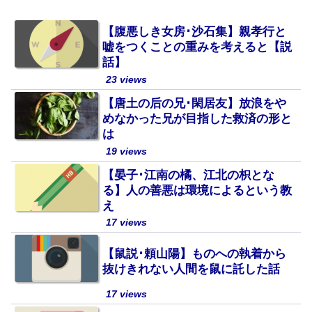
【腹悪しき女房･沙石集】親孝行と
嘘をつくことの重みを考えると【説
話】
23 views
【唐土の后の兄･閑居友】放浪をや
めなかった兄が目指した救済の形と
は
19 views
【晏子･江南の橘、江北の枳とな
る】人の善悪は環境によるという教
え
17 views
【鼠説･頼山陽】ものへの執着から
抜けきれない人間を鼠に託した話
17 views